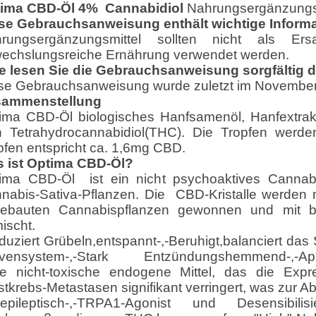
ima CBD-Öl 4% Cannabidiol
Nahrungsergänzungsmit
se Gebrauchsanweisung enthält wichtige Informat
rungsergänzungsmittel sollten nicht als E
echslungsreiche Ernährung verwendet werden.
te lesen Sie die Gebrauchsanweisung sorgfältig d
se Gebrauchsanweisung wurde zuletzt im November 
sammenstellung
ima CBD-Öl biologisches Hanfsamenöl, Hanfextrak
n Tetrahydrocannabidiol(THC). Die Tropfen werden
pfen entspricht ca. 1,6mg CBD.
 ist Optima CBD-Öl?
ima CBD-Öl ist ein nicht psychoaktives Cannab
nabis-Sativa-Pflanzen. Die CBD-Kristalle werden m
ebauten Cannabispflanzen gewonnen und mit b
ischt.
duziert Grübeln,entspannt-,-Beruhigt,balanciert d
vensystem-,-Stark Entzündungshemmend-,-Appe
te nicht-toxische endogene Mittel, das die Exp
stkrebs-Metastasen signifikant verringert, was zur 
iepileptisch-,-TRPA1-Agonist und Desensibilis