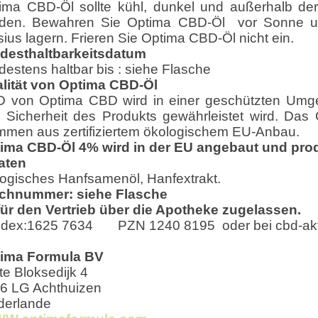
ima CBD-Öl sollte kühl, dunkel und außerhalb de
den. Bewahren Sie Optima CBD-Öl vor Sonne un
sius lagern. Frieren Sie Optima CBD-Öl nicht ein.
desthaltbarkeitsdatum
destens haltbar bis : siehe Flasche
lität von Optima CBD-Öl
 von Optima CBD wird in einer geschützten Umgeb
 Sicherheit des Produkts gewährleistet wird. Da
mmen aus zertifiziertem ökologischem EU-Anbau.
ima CBD-Öl 4% wird in der EU angebaut und prod
aten
logisches Hanfsamenöl, Hanfextrakt.
chnummer: siehe Flasche
 für den Vertrieb über die Apotheke zugelassen.
ndex:1625 7634 PZN 1240 8195 oder bei cbd-akti
ima Formula BV
te Bloksedijk 4
6 LG Achthuizen
derlande