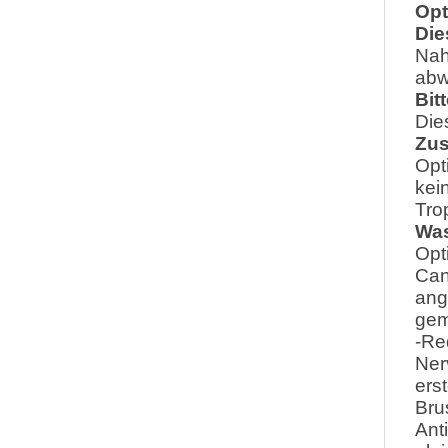
Opt
Die
Nah
abw
Bit
Die
Zu
Opt
kei
Tro
Was
Opt
Can
ang
gem
-Re
Ner
ers
Bru
Ant