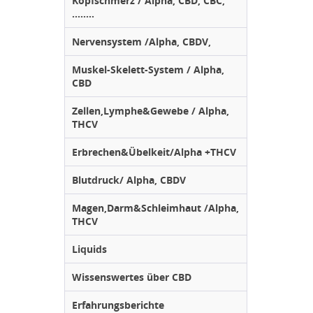
Kopfschmerz / Alpha, CBD, CBC,
........
Nervensystem /Alpha, CBDV,
Muskel-Skelett-System / Alpha,
CBD
Zellen,Lymphe&Gewebe / Alpha,
THCV
Erbrechen&Übelkeit/Alpha +THCV
Blutdruck/ Alpha, CBDV
Magen,Darm&Schleimhaut /Alpha,
THCV
Liquids
Wissenswertes über CBD
Erfahrungsberichte