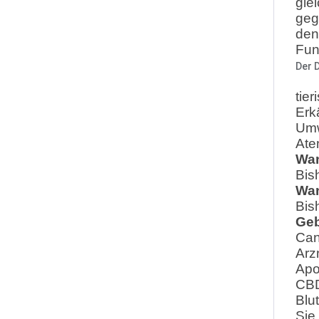
gle
geg
den
Fun
Der 
tie
Erk
Umw
Ate
Wan
Bis
Wan
Bis
Geb
Can
Arz
Apo
CBD
Blu
Sie