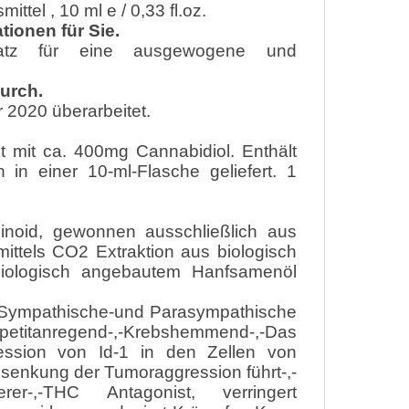
tel , 10 ml e / 0,33 fl.oz.
ionen für Sie.
rsatz für eine ausgewogene und
urch.
2020 überarbeitet.
t mit ca. 400mg Cannabidiol. E
nthält
 in einer 10-ml-Flasche geliefert. 1
inoid, gewonnen ausschließlich aus
ittels CO2 Extraktion aus biologisch
iologisch angebautem Hanfsamenöl
as Sympathische-und Parasympathische
titanregend-,-Krebshemmend-,-Das
ression von Id-1 in den Zellen von
Absenkung der Tumoraggression führt-,-
ierer-,-THC Antagonist, verringert