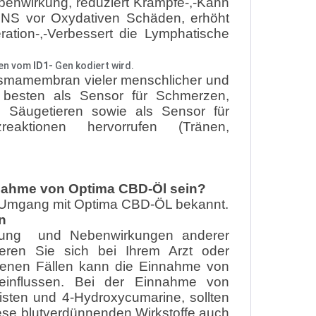
enwirkung, reduziert Krämpfe-,-Kann
DNS vor Oxydativen Schäden, erhöht
ration-,-Verbessert die Lymphatische
hen vom
ID1-
Gen
kodiert
wird.
asmamembran vieler menschlicher und
 besten als Sensor für Schmerzen,
 Säugetieren sowie als Sensor für
eaktionen hervorrufen (Tränen,
nnahme von Optima CBD-Öl sein?
im Umgang mit Optima CBD-ÖL bekannt.
n
kung und Nebenwirkungen anderer
mieren Sie sich bei Ihrem Arzt oder
tenen Fällen kann die Einnahme von
influssen. Bei der Einnahme von
isten und 4-Hydroxycumarine, sollten
ese blutverdünnenden Wirkstoffe auch