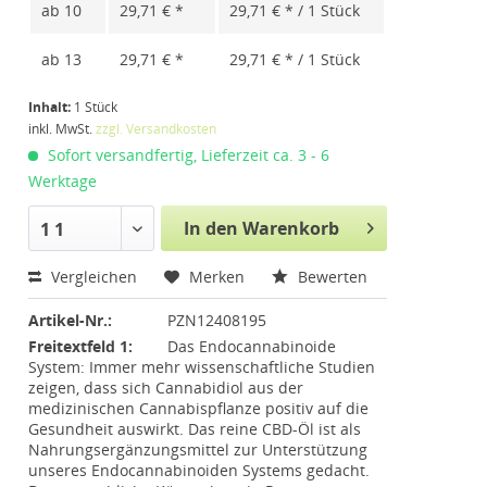
ab
10
29,71 € *
29,71 € * / 1 Stück
ab
13
29,71 € *
29,71 € * / 1 Stück
Inhalt:
1 Stück
inkl. MwSt.
zzgl. Versandkosten
Sofort versandfertig, Lieferzeit ca. 3 - 6
Werktage
In den Warenkorb
1 1
Vergleichen
Merken
Bewerten
Artikel-Nr.:
PZN12408195
Freitextfeld 1:
Das Endocannabinoide
System: Immer mehr wissenschaftliche Studien
zeigen, dass sich Cannabidiol aus der
medizinischen Cannabispflanze positiv auf die
Gesundheit auswirkt. Das reine CBD-Öl ist als
Nahrungsergänzungsmittel zur Unterstützung
unseres Endocannabinoiden Systems gedacht.