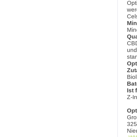
Opt
wer
Cel
Min
Min
Qua
CBD
und
sta
Opt
Zut
Bio
Bat
Ist
Z-I
Opt
Gro
325
Nie