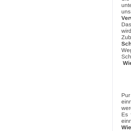
unt
uns
Ver
Das
wir
Zub
Sch
Weg
Sch
Wi
Pur
ein
wer
Es 
ein
Wie