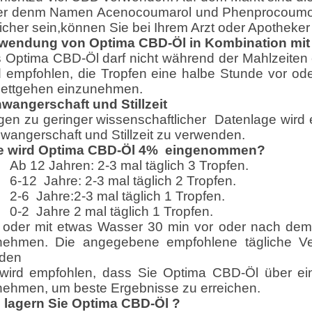
er denm Namen Acenocoumarol und Phenprocoumon(
icher sein,können Sie bei Ihrem Arzt oder Apotheker
wendung von Optima CBD-Öl in Kombination mit
 Optima CBD-Öl darf nicht während der Mahlzeite
d empfohlen, die Tropfen eine halbe Stunde vor o
ettgehen einzunehmen.
wangerschaft und Stillzeit
en zu geringer wissenschaftlicher Datenlage wird
wangerschaft und Stillzeit zu verwenden.
e wird Optima CBD-Öl 4% eingenommen?
Ab 12 Jahren: 2-3 mal täglich 3 Tropfen.
6-12 Jahre: 2-3 mal täglich 2 Tropfen.
2-6 Jahre:2-3 mal täglich 1 Tropfen.
0-2 Jahre 2 mal täglich 1 Tropfen.
 oder mit etwas Wasser 30 min vor oder nach de
nehmen. Die angegebene empfohlene tägliche Ver
den
wird empfohlen, dass Sie Optima CBD-Öl über e
nehmen, um beste Ergebnisse zu erreichen.
 lagern Sie Optima CBD-Öl ?