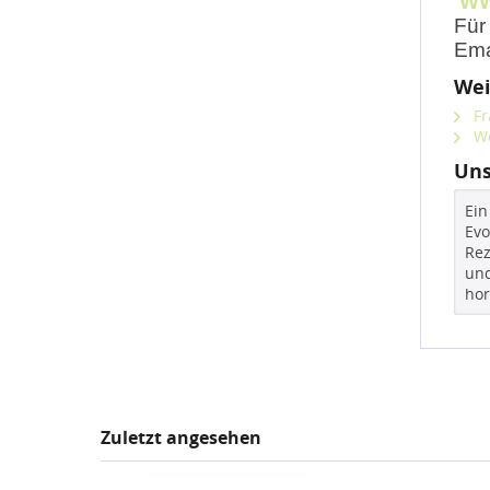
WW
Für
Ema
Wei
Fr
We
Uns
Ein
Evo
Rez
und
hor
Zuletzt angesehen