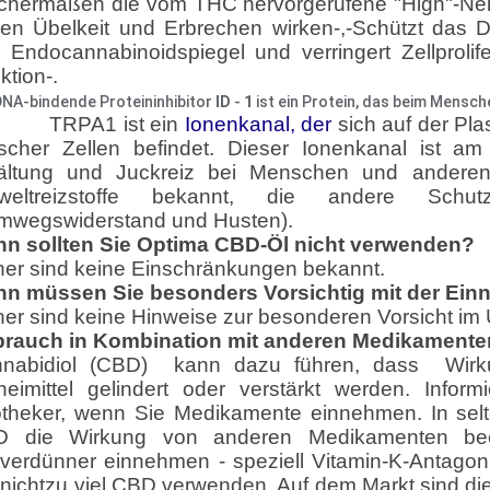
ichermaßen die vom THC hervorgerufene "High"-Neb
en Übelkeit und Erbrechen wirken-,-Schützt das 
 Endocannabinoidspiegel und verringert Zellprolife
ktion-.
DNA-bindende Proteininhibitor
ID
-
1
ist ein Protein, das beim Mensc
TRPA1 ist ein
Ionenkanal, der
sich auf der Pl
rischer Zellen befindet.
Dieser Ionenkanal ist am
ältung und Juckreiz bei Menschen und anderen
eltreizstoffe bekannt, die andere Schutzr
mwegswiderstand und Husten).
n sollten Sie Optima CBD-Öl nicht verwenden?
her sind keine Einschränkungen bekannt.
n müssen Sie besonders Vorsichtig mit der Ei
her sind keine Hinweise zur besonderen Vorsicht 
rauch in Kombination mit anderen Medikamente
nabidiol (CBD) kann dazu führen, dass Wir
neimittel gelindert oder verstärkt werden. Infor
theker, wenn Sie Medikamente einnehmen. In sel
 die Wirkung von anderen Medikamenten bee
tverdünner einnehmen - speziell Vitamin-K-Antagon
 nichtzu viel CBD verwenden. Auf dem Markt sind di