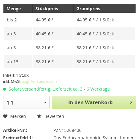
Menge
Stückpreis
Grundpreis
bis
2
44,95 € *
44,95 € * / 1 Stück
ab
3
40,45 € *
40,45 € * / 1 Stück
ab
6
38,21 € *
38,21 € * / 1 Stück
ab
13
38,21 € *
38,21 € * / 1 Stück
Inhalt:
1 Stück
inkl. MwSt.
zzgl. Versandkosten
Sofort versandfertig, Lieferzeit ca. 3 - 6 Werktage
In den Warenkorb
1 1
Merken
Bewerten
Artikel-Nr.:
PZN15268406
Freitextfeld 1:
Das Endocannabinoide System: Immer