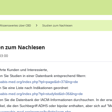
Wissenswertes über CBD
Studien zum Nachlesen
en zum Nachlesen
03:00
hrte Kunden und Interessierte,
n Sie Studien in einer Datenbank entsprechend filtern:
nnabis-med.org/index.php?tpl=page&id=37&lng=de
n Sie eine Liste nach Indikationen geordnet:
nnabis-med.org/index.php?tpl=studylist&id=36&lng=de
en Sie die Datenbank der IACM-Informationen durchsuchen. In der erwei
tikel, die den Suchbegriff ADHS oder bipolar enthalten, aber sich auf 
w.cannabis-med.org/german/bulletin/iacm.php