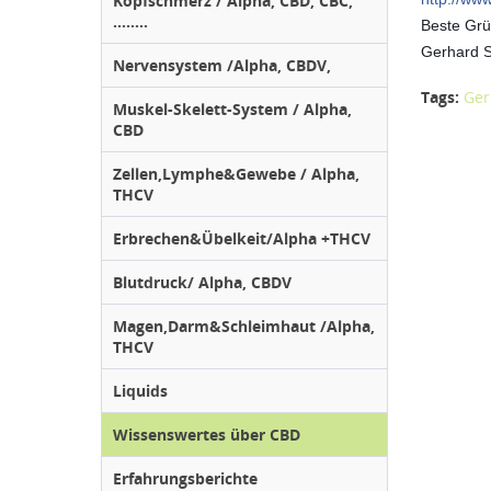
Kopfschmerz / Alpha, CBD, CBC,
........
Beste Gr
Gerhard 
Nervensystem /Alpha, CBDV,
Tags:
Ger
Muskel-Skelett-System / Alpha,
CBD
Zellen,Lymphe&Gewebe / Alpha,
THCV
Erbrechen&Übelkeit/Alpha +THCV
Blutdruck/ Alpha, CBDV
Magen,Darm&Schleimhaut /Alpha,
THCV
Liquids
Wissenswertes über CBD
Erfahrungsberichte