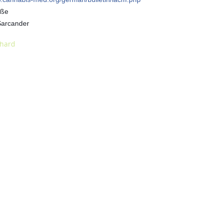
üße
Sarcander
hard