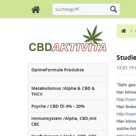
/
Studi
12.01.19 
OpimaFormula Produkte
"Sehr gee
Metabolismus /Alpha & CBD &
hier könne
THCV
http://ca
Psyche / CBD Öl 4% - 20%
Hier finde
http://ca
Immunsystem /Alpha, CBD,mit
Hier könn
CBC
solche Ar
http://ww